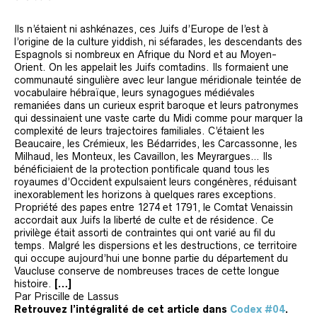
Ils n’étaient ni ashkénazes, ces Juifs d’Europe de l’est à
l’origine de la culture yiddish, ni séfarades, les descendants des
Espagnols si nombreux en Afrique du Nord et au Moyen-
Orient. On les appelait les Juifs comtadins. Ils formaient une
communauté singulière avec leur langue méridionale teintée de
vocabulaire hébraïque, leurs synagogues médiévales
remaniées dans un curieux esprit baroque et leurs patronymes
qui dessinaient une vaste carte du Midi comme pour marquer la
complexité de leurs trajectoires familiales. C’étaient les
Beaucaire, les Crémieux, les Bédarrides, les Carcassonne, les
Milhaud, les Monteux, les Cavaillon, les Meyrargues… Ils
bénéficiaient de la protection pontificale quand tous les
royaumes d’Occident expulsaient leurs congénères, réduisant
inexorablement les horizons à quelques rares exceptions.
Propriété des papes entre 1274 et 1791, le Comtat Venaissin
accordait aux Juifs la liberté de culte et de résidence. Ce
privilège était assorti de contraintes qui ont varié au fil du
temps. Malgré les dispersions et les destructions, ce territoire
qui occupe aujourd’hui une bonne partie du département du
Vaucluse conserve de nombreuses traces de cette longue
histoire.
[…]
Par Priscille de Lassus
Retrouvez l’intégralité de cet article dans
Codex #04
.