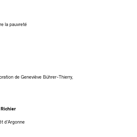
re la pauvreté
oration de Geneviève Bührer-Thierry,
 Richier
êt d’Argonne