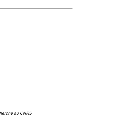
e
echerche au CNRS