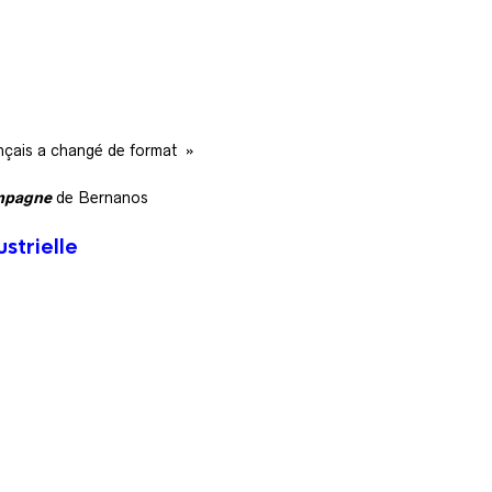
ançais a changé de format »
ampagne
de Bernanos
strielle