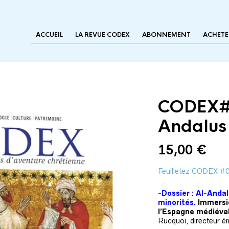
ACCUEIL
LA REVUE CODEX
ABONNEMENT
ACHETE
CODEX#0
Andalus
15,00
€
Feuilletez CODEX #
-Dossier : Al-Andal
minorités.
Immersi
l’Espagne médiéva
Rucquoi, directeur é