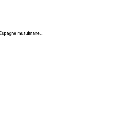
l’Espagne musulmane…
s