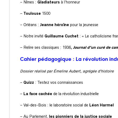
– Nîmes :
Gladiateurs
à l’honneur
–
Toulouse
1500
– Orléans :
Jeanne héroïne
pour la jeunesse
– Notre invité
Guillaume Cuchet
: « Le catholicisme fr
– Relire ses classiques : 1936
,
Journal d’un curé de c
Cahi
er pédagogique : La révolution indu
Dossier réalisé par Émeline Aubert, agrégée d’histoire
–
Quizz
: Testez vos connaissances
–
La face cachée
de la révolution industrielle
– Val-des-Bois : le laboratoire social de
Léon Harmel
– Au Parlement,
les pionniers de la justice sociale