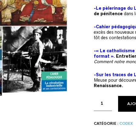
-Le pèlerinage du 
de pénitence
dans la
-Cahier pédagogique
excès des nouveaux m
tôt des contestation
-« Le catholicisme
format ».
Entretie
Comment notre monde
-Sur les traces de L
Meuse pour découvr
Renaissance.
AJO
CATÉGORIE :
CODEX