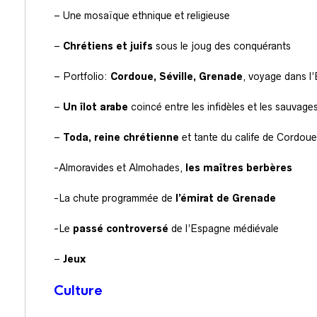
– Une mosaïque ethnique et religieuse
–
Chrétiens et juifs
sous le joug des conquérants
– Portfolio:
Cordoue, Séville, Grenade
, voyage dans 
–
Un îlot arabe
coincé entre les infidèles et les sauvage
–
Toda, reine chrétienne
et tante du calife de Cordoue
-Almoravides et Almohades,
les maîtres berbères
-La chute programmée de
l’émirat de Grenade
-Le
passé controversé
de l’Espagne médiévale
–
Jeux
Culture