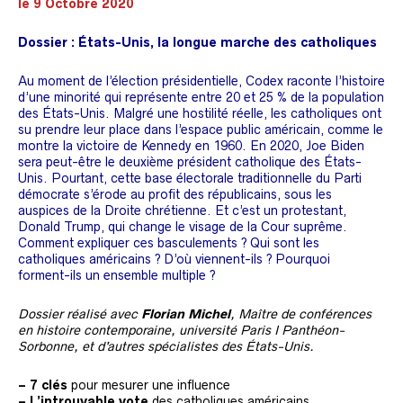
le 9 Octobre 2020
Dossier : États-Unis, la longue marche des catholiques
Au moment de l’élection présidentielle, Codex raconte l’histoire
d’une minorité qui représente entre 20 et 25 % de la population
des États-Unis. Malgré une hostilité réelle, les catholiques ont
su prendre leur place dans l’espace public américain, comme le
montre la victoire de Kennedy en 1960. En 2020, Joe Biden
sera peut-être le deuxième président catholique des États-
Unis. Pourtant, cette base électorale traditionnelle du Parti
démocrate s’érode au profit des républicains, sous les
auspices de la Droite chrétienne. Et c’est un protestant,
Donald Trump, qui change le visage de la Cour suprême.
Comment expliquer ces basculements ? Qui sont les
catholiques américains ? D’où viennent-ils ? Pourquoi
forment-ils un ensemble multiple ?
Dossier réalisé avec
Florian Michel
, Maître de conférences
en histoire contemporaine, université Paris I Panthéon-
Sorbonne, et d’autres spécialistes des États-Unis.
–
7 clés
pour mesurer une influence
–
L’introuvable vote
des catholiques américains