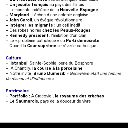
– Un jésuite français
au pays des Illinois
–
L’empreinte indélébile de la
Nouvelle-Espagne
–
Maryland
: l’échec d’une colonie anglaise
–
John Caroll
, un évêque révolutionnaire
– Intégrer les migrants
: un défi inédit
–
Des robes noires
chez les Peaux-Rouges
–
Kennedy président
,
l’ambition d’un clan
–
Le « problème catholique » du
Parti démocrate
–
Quand la
Cour suprême
se réveille catholique…
Culture
–
Istanbul
, Sainte-Sophie, perle du Bosphore
– À Chantilly,
la course à la porcelaine
– Notre invité,
Bruno Dumézil:
« Geneviève était une femme
de réseau et d’influence »
Patrimoine
–
Portfolio :
À Cracovie ,
le royaume des crèches
–
Le Saumurois
,
pays de la douceur de vivre