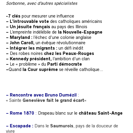
Sorbonne, avec d’autres spécialistes
-7 clés
pour mesurer une influence
– L’introuvable vote
des catholiques américains
– Un jésuite français
au pays des Illinois
–
L’empreinte indélébile de
la
Nouvelle-Espagne
– Maryland :
l’échec d’une colonie anglaise
– John Caroll,
un évêque révolutionnaire
– Intégrer les migrants :
un défi inédit
–
Des robes noires
chez les Peaux-Rouges
– Kennedy président,
l’ambition d’un clan
–
Le « problème » du
Parti démocrate
–
Quand
la Cour suprême
se réveille catholique…
– Rencontre avec Bruno Dumézil
:
« Sainte
Geneviève fait le grand écart
«
– Rome 1870
:
Drapeau blanc sur le
château Saint-Ange
– Escapade :
Dans le
Saumurois
, pays de la douceur de
vivre