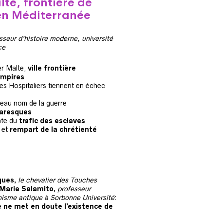
lte, frontière de
en Méditerranée
sseur d’histoire moderne, université
ce
r Malte,
ville frontière
mpires
les Hospitaliers tiennent en échec
eau nom de la guerre
aresques
nte du
trafic des esclaves
 et
rempart de la chrétienté
iques,
le chevalier des Touches
Marie Salamito,
professeur
anisme antique à Sorbonne Université
:
e ne met en doute l’existence de