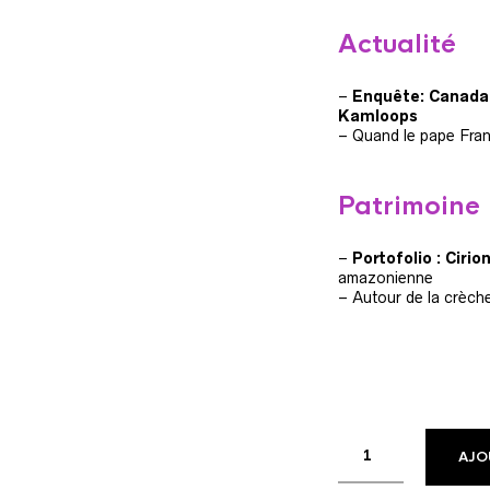
Actualité
–
Enquête
: Canada
Kamloops
– Quand le pape Fra
Patrimoine
–
Portofolio
: Cirio
amazonienne
– Autour de la crèche
AJO