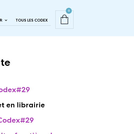
0
R
TOUS LES CODEX
te
odex#29
t en librairie
Codex#29