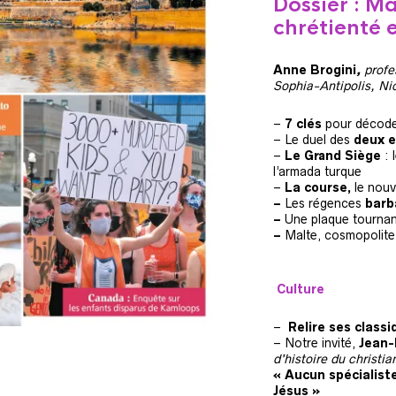
Dossier : Ma
chrétienté 
Anne Brogini
,
profe
Sophia-Antipolis, Ni
–
7 clés
pour décode
– Le duel des
deux e
–
Le Grand Siège
: 
l’armada turque
–
La course,
le nouv
–
Les régences
barb
–
Une plaque tourna
–
Malte, cosmopolite
Culture
–
Relire ses class
– Notre invité,
Jean-
d’histoire du christi
« Aucun spécialist
Jésus »