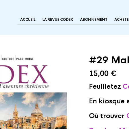
ACCUEIL
LA REVUE CODEX
ABONNEMENT
ACHETE
#29 Mal
15,00
€
Feuilletez
C
En kiosque e
Où trouv
e
r