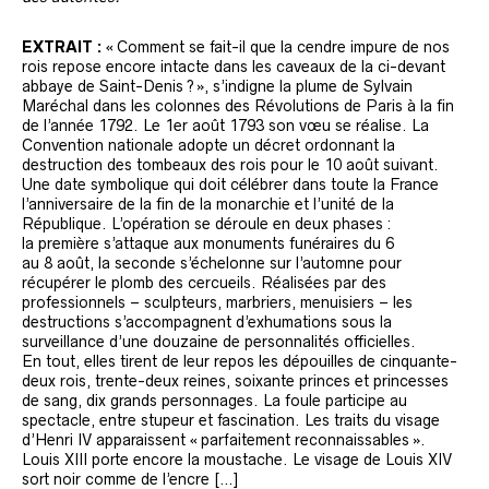
EXTRAIT :
« Comment se fait-il que la cendre impure de nos
rois repose encore intacte dans les caveaux de la ci-devant
abbaye de Saint-Denis ? », s’indigne la plume de Sylvain
Maréchal dans les colonnes des Révolutions de Paris à la fin
de l’année 1792. Le 1er août 1793 son vœu se réalise. La
Convention nationale adopte un décret ordonnant la
destruction des tombeaux des rois pour le 10 août suivant.
Une date symbolique qui doit célébrer dans toute la France
l’anniversaire de la fin de la monarchie et l’unité de la
République. L’opération se déroule en deux phases :
la première s’attaque aux monuments funéraires du 6
au 8 août, la seconde s’échelonne sur l’automne pour
récupérer le plomb des cercueils. Réalisées par des
professionnels – sculpteurs, marbriers, menuisiers – les
destructions s’accompagnent d’exhumations sous la
surveillance d’une douzaine de personnalités officielles.
En tout, elles tirent de leur repos les dépouilles de cinquante-
deux rois, trente-deux reines, soixante princes et princesses
de sang, dix grands personnages. La foule participe au
spectacle, entre stupeur et fascination. Les traits du visage
d’Henri IV apparaissent « parfaitement reconnaissables ».
Louis XIII porte encore la moustache. Le visage de Louis XIV
sort noir comme de l’encre […]