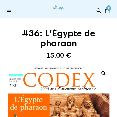
0
#36: L’Égypte de
pharaon
15,00
€