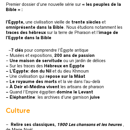
Premier dossier d’une nouvelle série sur
« les peuples de la
Bible » :
l’Égypte,
une civilisation vieille de
trente siècles
et
omniprésente dans la Bible
. Nous étudions notamment les
traces des hébreux
sur la terre de Pharaon et l’
image de
l’Egypte dans la Bible
–
–
7 clés
pour comprendre l’Égypte antique
– Musées et expositions,
200 ans de passion
–
Une maison de servitude
ou un jardin de délices
–
Sur les traces des
Hébreux en Égypte
– L’Égypte: don du Nil
et du dieu Khmoum
–
Une civilisation qui
repose sur la Mâat
–
Le royaume des morts
et la vie dans l’au-delà
– À Deir el-Médina vivent
les artisans de pharaon
–
Quand l’Empire égyptien
domine le Levant
– Éléphantine
: les archives d’une garnison
juive
Culture
–
Relire ses classiques,
1900 Les chansons et les heures
,
de Marie Noël