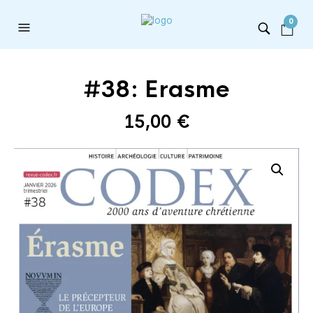
0
#38: Erasme
15,00
€