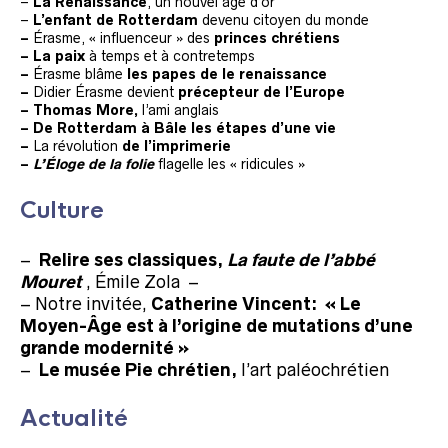
–
La Renaissance
, un nouvel âge d’or
–
L’enfant de Rotterdam
devenu citoyen du monde
–
Érasme, « influenceur » des
princes chrétiens
– La paix
à temps et à contretemps
–
Érasme blâme
les papes de le renaissance
–
Didier Érasme devient
précepteur de l’Europe
– Thomas More,
l’ami anglais
– De Rotterdam à Bâle les étapes d’une vie
–
La révolution
de l’imprimerie
–
L’Éloge de la folie
flagelle les « ridicules »
Culture
–
Relire ses classiques,
La faute de l’abbé
Mouret
,
É
mile Zola
–
– Notre invitée,
Catherine Vincent:
« Le
Moyen-Âge est à l’origine de mutations d’une
grande modernité »
–
Le musée Pie chrétien,
l’art paléochrétien
Actualité