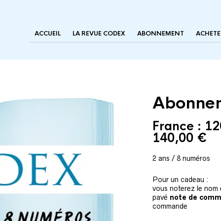
ACCUEIL
LA REVUE CODEX
ABONNEMENT
ACHETE
Abonnem
France :
12
140,00
€
2 ans / 8 numéros
Pour un cadeau :
vous noterez le nom e
pavé
note de com
commande