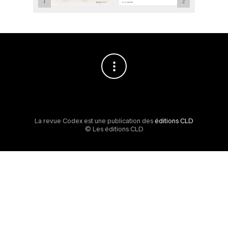
11
13
15
1
5
7
9
10
12
14
16
6
8
2
4
3
La revue Codex est une publication des
éditions CLD
© Les éditions CLD