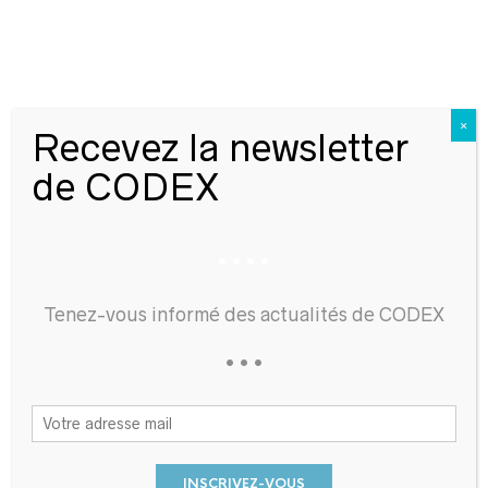
0
×
Recevez la newsletter
de CODEX
….
Il y a 85 ans,
découverte du tombeau
de Saint Pierre
Tenez-vous informé des actualités de CODEX
…
ABONNEZ-VOUS
Recevez régulièrement l'actualité de la revue
CODEX